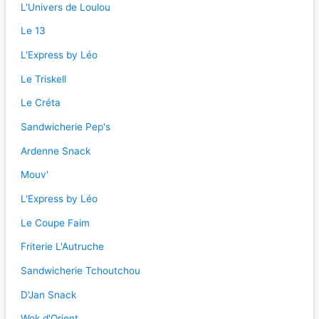
L'Univers de Loulou
Le 13
L'Express by Léo
Le Triskell
Le Créta
Sandwicherie Pep's
Ardenne Snack
Mouv'
L'Express by Léo
Le Coupe Faim
Friterie L'Autruche
Sandwicherie Tchoutchou
D'Jan Snack
Wok d'Orient