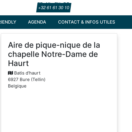
FR
NL
EN
DE
+32 61 61 30 10
IENDLY
AGENDA
CONTACT & INFOS UTILES
Aire de pique-nique de la
chapelle Notre-Dame de
Haurt
Batis d'haurt
6927
Bure
(
Tellin
)
Belgique