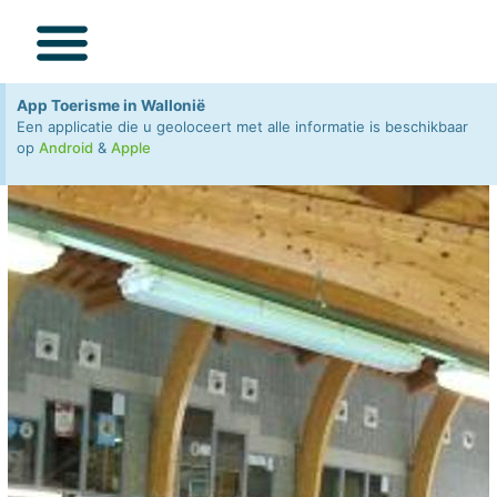
BEZOEKEN / ONTDEKKEN
SPECIAAL VOOR KIDS
App Toerisme in Wallonië
Een applicatie die u geoloceert met alle informatie is beschikbaar
op
Android
&
Apple
×