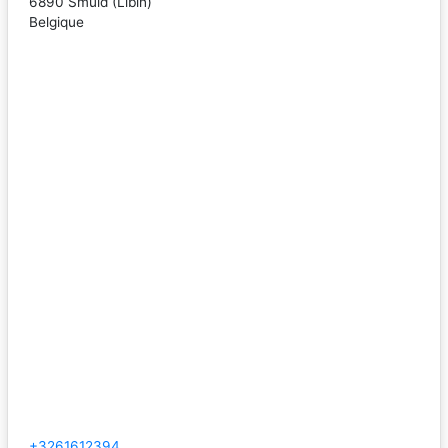
6890
Smuid
(
Libin
)
Belgique
+3261612394