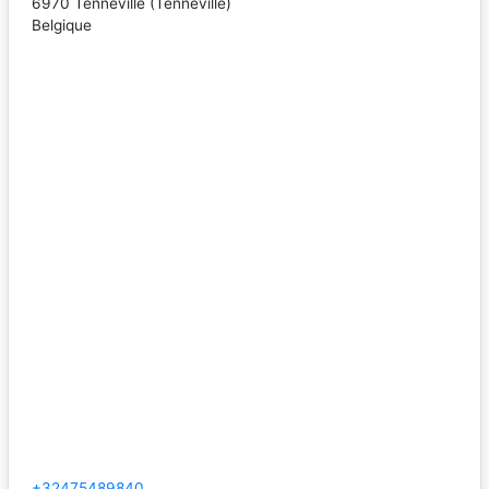
6970
Tenneville
(
Tenneville
)
Belgique
+32475489840