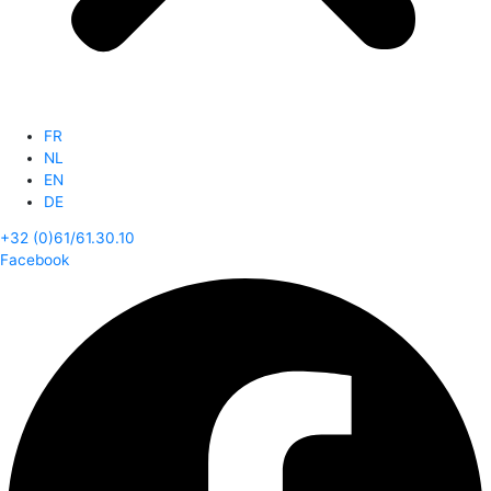
FR
NL
EN
DE
+32 (0)61/61.30.10
Facebook