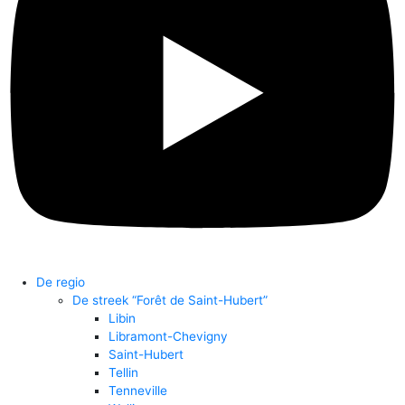
De regio
De streek “Forêt de Saint-Hubert”
Libin
Libramont-Chevigny
Saint-Hubert
Tellin
Tenneville