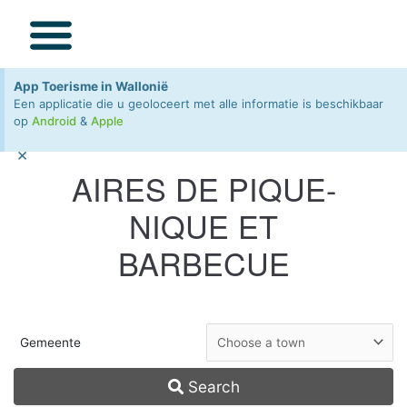
BEZOEKEN / ONTDEKKEN
SPECIAAL VOOR KIDS
App Toerisme in Wallonië
Een applicatie die u geoloceert met alle informatie is beschikbaar
op
Android
&
Apple
×
AIRES DE PIQUE-
NIQUE ET
BARBECUE
Gemeente
Search